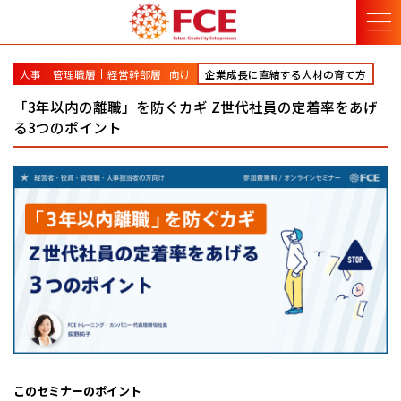
人事
管理職層
経営幹部層
向け
企業成長に直結する人材の育て方
「3年以内の離職」を防ぐカギ Z世代社員の定着率をあげ
る3つのポイント
このセミナーのポイント