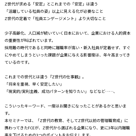
Z世代が求める「安定」とこれまでの「安定」は違う
「活躍している社員の姿」以上に見える化が必要なこと
Z世代の定着で「社員エンゲージメント」より大切なこと
少子高齢化、人口減が続いていく日本において、企業における人的資本
の重要性が叫ばれています。
採用難の時代であると同時に離職率が高い・新入社員が定着せず、すぐ
にやめてしまうといった課題が企業に与える影響度は、年々高まってき
ているのです。
これまでの世代とは違う『Z世代の仕事観』。
「将来を重視、早く安定したい」
「現実的/実利主義、成功パターンを知りたい」 などなど……、
こういったキーワード、一度はお聞きになったことがあるかと思いま
す。
本セミナーでは、「Z世代の教育、そしてZ世代以前の管理職育成」に
携わってきたFCEが、Z世代から選ばれる企業になり、更に3年以内離職
率を下げるための3つのポイントをお伝えします。