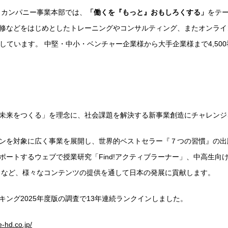
・カンパニー事業本部では、
「働くを『もっと』おもしろくする」
をテ
修などをはじめとしたトレーニングやコンサルティング、またオンライ
g」を提供しています。 中堅・中小・ベンチャー企業様から大手企業様まで4,
る未来をつくる」を理念に、社会課題を解決する新事業創造にチャレンジ
ンを対象に広く事業を展開し、世界的ベストセラー『７つの習慣』の出
ポートするウェブで授業研究「Find!アクティブラーナー」、中高生向
X」など、様々なコンテンツの提供を通して日本の発展に貢献します。
ング2025年度版の調査で13年連続ランクインしました。
e-hd.co.jp/