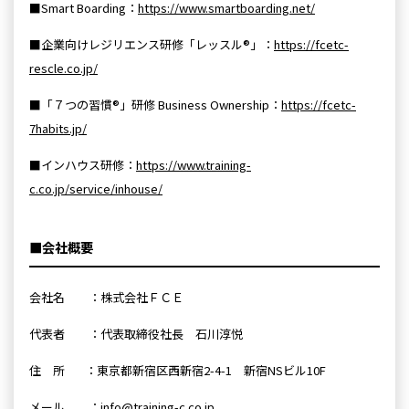
■Smart Boarding：
https://www.smartboarding.net/
■
企業向けレジリエンス研修「レッスル®」：
https://fcetc-
rescle.co.jp/
■「７つの習慣®」研修 Business Ownership：
https://fcetc-
7habits.jp/
■インハウス研修：
https://www.training-
c.co.jp/service/inhouse/
■会社概要
会社名 ：株式会社ＦＣＥ
代表者 ：代表取締役社長 石川淳悦
住 所 ：東京都新宿区西新宿2-4-1 新宿NSビル10F
メール ：info@training-c.co.jp