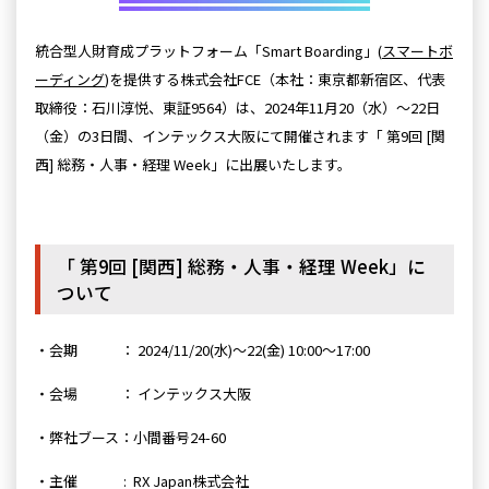
統合型人財育成プラットフォーム「Smart Boarding」(
スマートボ
ーディング
)を提供する株式会社FCE（本社：東京都新宿区、代表
取締役：石川淳悦、東証9564）は、2024年11月20（水）～22日
（金）の3日間、インテックス大阪にて開催されます「 第9回 [関
西] 総務・人事・経理 Week」に出展いたします。
「
第9回 [関西] 総務・人事・経理 Week
」に
ついて
・会期 ：
2024/11/20(水)～22(金) 10:00～17:00
・会場 ：
インテックス大阪
・弊社ブース：小間番号24-60
・主催 :
RX Japan株式会社