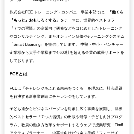
株式会社FCE トレーニング・カンパニー事業本部では、
「働くを
『もっと』おもしろくする」
をテーマに、世界的ベストセラー
『７つの習慣』の企業向け研修などをはじめとしたトレーニング
やコンサルティング、またオンライン研修やeラーニングシステム
「Smart Boarding」を提供しています。 中堅・中小・ベンチャー
企業様から大手企業様まで4,600社を超える企業の成長サポートを
しております。
FCEとは
FCEは「チャレンジあふれる未来をつくる」を理念に、社会課題
を解決する新事業創造にチャレンジをしています。
子ども達からビジネスパーソンを対象に広く事業を展開し、世界
的ベストセラー『７つの習慣』の出版や研修・子ども向けプログ
ラム、教員の働き方改革をサポートするウェブで授業研究「Find!
アクティブラーナー」、中高生向けビジネス手帳「フォーサイ