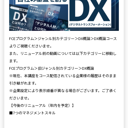
FCEプログラム＞ジャンル別カテゴリー＞DX概論＞DX概論コース
よりご視聴くださいませ。
また、リニューアル前
の
動画については以下カテゴリーに移動し
ます。
FCEプログラム＞旧ジャンル別カテゴリー＞DX概論
※現在、本講座をコース配信されている企業様
の
履歴はそ
の
まま
引き継がれます。
※企業設定により表示順番が異なる場合がございます。ご了承く
ださいませ。
【今後
の
リニューアル（年内を予定）】
■7つ
の
マネジメントスキル