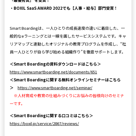
『最優秀賞』 を受賞！
・BOXIL SaaS AWARD 2022でも【⼈事・給与】部⾨受賞！
Smart Boardingは、⼀⼈ひとりの成⻑速度の違いに着⽬した、⼀
般的なeラーニングとは⼀線を画したサービスシステムです。キャ
リアマップと連動したオリジナルの教育プログラムを作成し、“社
員⼀⼈ひとりが⾃ら学び始める組織作り”を徹底サポートします。
＜Smart Boardingの資料ダウンロードはこちら＞
https://www.smartboarding.net/documents/651
＜Smart Boardingに関する無料オンラインセミナーはこちら
＞
https://www.smartboarding.net/seminar/
※人材育成や教育の仕組みづくりにお悩みの皆様向けのセミナ
ーです。
＜Smart Boardingに関する口コミはこちら＞
https://boxil.jp/service/2867/reviews/