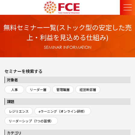
無料セミナー一覧(ストック型の安定した売
上・利益を見込める仕組み)
SEMINAR INFORMATION
セミナーを検索する
対象者
人事
リーダー層
管理職層
経営幹部層
課題
レジリエンス
eラーニング（オンライン研修）
リーダーシップ（7つの習慣）
カテゴリ