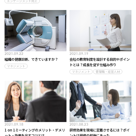
エンゲージメント向上
2021.09.22
2021.09.19
組織の健康診断、できていますか？
会社の教育制度を設計する目的やポイン
トとは？成長を促す仕組み作り
マネジメント
マネジメント
管理職・経営人材
2021.09.18
2021.08.23
1 on 1ミーティングのメリット・デメリ
研修効果を現場に定着させるには？ポイ
ット・効果を出すコツとは
ントは研修の前後にあった