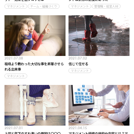
マネジメント
チーム・組織づくり
マネジメント
管理職・経営人材
2021.07.08
2021.07.02
祖母より教わった大切な事を昇華させら
信じて任せる
れる出来事
マネジメント
マネジメント
2021.07.01
2021.04.15
上司と部下のすれ違いの原因は〇〇〇
マネジメント研修の目的や内容とは？マ