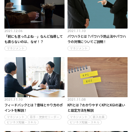
2021.12.06
2021.11.10
「前にも言ったよね…」なんど指導して
パワハラとは？パワハラ防止法やパワハ
も直らないのは、なぜ！？
ラの対策についてご説明！
マネジメント
マネジメント
2021.11.10
2021.11.08
フィードバックとは？意味とやり方のポ
KPIとは？わかりやすくKPIとKGIの違い
イントを解説！
と設定方法を解説
マネジメント
若手・次世代リーダー
マネジメント
新入社員
ビジネス知識・スキル
ビジネス知識・スキル