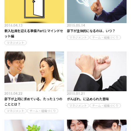
2016.04.13
2015.05.14
新入社員を迎える準備 Part1:マインドセ
部下が主体的になるのは、いつ？
ット編
マネジメント
チーム・組織づくり
マネジメント
2015.04.22
2015.01.21
部下が上司に求めている、たった１つの
がんばれ、に込められた意味
こととは？
マネジメント
チーム・組織づくり
マネジメント
チーム・組織づくり