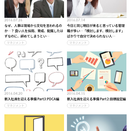
2016.07.26
2016.07.14
なぜ、人事は現場から文句を言われるの
今日と同じ明日が来ると思っている管理
か…？ 良い人を採用、育成、配属したは
職が多い…「検討します、検討します」
ずなのに、辞めてしまうとい…
ばかりで自分で決められない人…
マネジメント
マネジメント
2016.04.20
2016.04.15
新入社員を迎える準備 Part3:PDCA編
新入社員を迎える準備 Part2:目標設定編
マネジメント
マネジメント