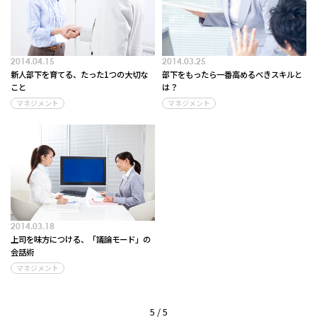
2014.04.15
2014.03.25
新人部下を育てる、たった1つの大切な
部下をもったら一番高めるべきスキルと
こと
は？
マネジメント
マネジメント
2014.03.18
上司を味方につける、「議論モード」の
会話術
マネジメント
5 / 5