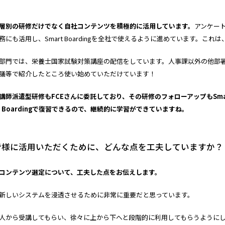
層別の研修だけでなく自社コンテンツを積極的に活用しています。
アンケー
にも活用し、Smart Boardingを全社で使えるように進めています。こ
門では、栄養士国家試験対策講座の配信をしています。人事課以外の他部署でもSm
議等で紹介したところ使い始めていただけています！
師派遣型研修もFCEさんに委託しており、その研修のフォローアップもSmart
t Boardingで復習できるので、継続的に学習ができていますね。
gを社員の皆様に活用いただくために、どんな点を工夫していますか？
コンテンツ選定について、工夫した点をお伝えします。
新しいシステムを浸透させるために非常に重要だと思っています。
人から受講してもらい、徐々に上から下へと段階的に利用してもらうように