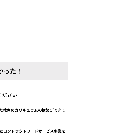
かった！
てください。
た教育のカリキュラムの
構築
ができて
た
コントラクトフードサービス事業
を