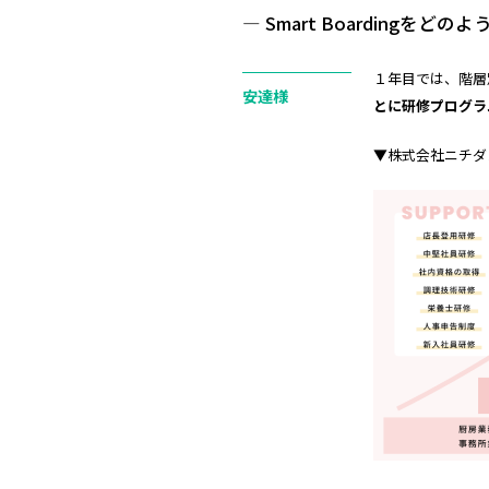
― Smart Boardingを
１年目では、階層
安達様
とに研修プログラ
▼株式会社ニチダ