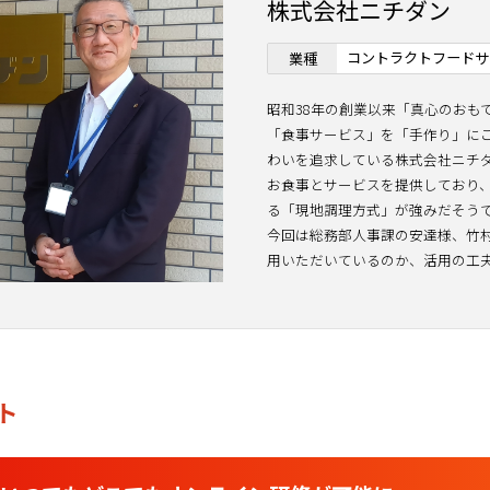
株式会社ニチダン
コントラクトフードサ
業種
昭和38年の創業以来「真心のおも
「食事サービス」を「手作り」に
わいを追求している株式会社ニチ
お食事とサービスを提供しており
る「現地調理方式」が強みだそう
今回は総務部人事課の安達様、竹村様に S
用いただいているのか、活用の工
ト