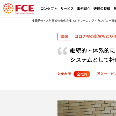
コンセプト
サービス
事例紹介
研修の特徴
社員研修・人財育成の株式会社FCE トレーニング・カンパニー事
コロナ禍の影響もあり
課題
継続的・体系的に学
システムとして社
対象者層
導入サービ
全社員