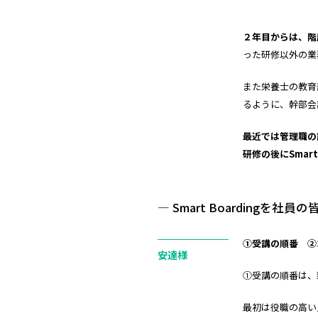
２年目からは、階
った研修以外の業務
また栄養士の教育部
るように、幹部会
最近では管理職の講
研修の後にSmar
― Smart Boardin
①
受講の順番
②
安達様
①受講の順番は、
最初は役職の高い