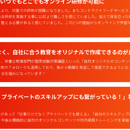
dingでいつでもどこでもオンライン研修が可能に
により、対面での研修が困難になりました。またコントラクトフードサービス
集合研修を実施する事に以前より難しさを感じていました。加えて体系立った
整える必要があると感じていました。この2つの理由からオンラインで学習が
なく、自社に合う教育をオリジナルで作成できるのが
く、栄養士教育部門が国家試験対策講座といった「自社オリジナルのコンテン
研修のフォローでも活用しており、後から動画を見返して復習できるようにな
きる仕組みになっています！
、プライベートのスキルアップにも繋がっている！」
ツがあって「仕事だけでなくプライベートでも使える」「自分のスキルアップ
。今後は積極的に自社のオリジナルコンテンツや社内実践トレーニングを実施