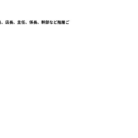
員、店長、主任
、係長、幹部
など階層ご