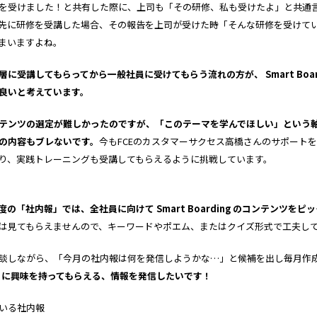
を受けました！と共有した際に、上司も「その研修、私も受けたよ」と共通
先に研修を受講した場合、その報告を上司が受けた時「そんな研修を受けて
まいますよね。
層に受講してもらってから一般社員に受けてもらう流れの方が、
Smart Boa
良いと考えています。
テンツの選定が難しかったのですが、「このテーマを学んでほしい」という
の内容もブレないです。
今もFCEのカスタマーサクセス高橋さんのサポート
り、実践トレーニングも受講してもらえるように挑戦しています。
度の「社内報」では、全社員に向けて
Smart Boarding
のコンテンツをピッ
は見てもらえませんので、キーワードやポエム、またはクイズ形式で工夫し
談しながら、「今月の社内報は何を発信しようかな…」と候補を出し毎月作
g
に興味を持ってもらえる、情報を発信したいです！
いる社内報