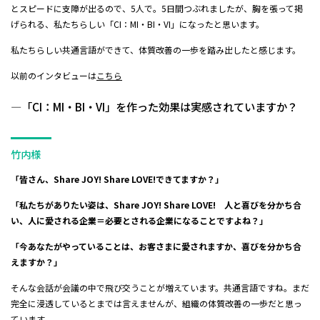
とスピードに支障が出るので、5人で。5日間つぶれましたが、胸を張って掲
げられる、私たちらしい「CI：MI・BI・VI」になったと思います。
私たちらしい共通言語ができて、体質改善の一歩を踏み出したと感じます。
以前のインタビューは
こちら
―「CI：MI・BI・VI」を作った効果は実感されていますか？
竹内様
「皆さん、Share JOY! Share LOVE!できてますか？」
「私たちがありたい姿は、Share JOY! Share LOVE! 人と喜びを分かち合
い、人に愛される企業＝必要とされる企業になることですよね？」
「今あなたがやっていることは、お客さまに愛されますか、喜びを分かち合
えますか？」
そんな会話が会議の中で飛び交うことが増えています。共通言語ですね。まだ
完全に浸透しているとまでは言えませんが、組織の体質改善の一歩だと思っ
ています。