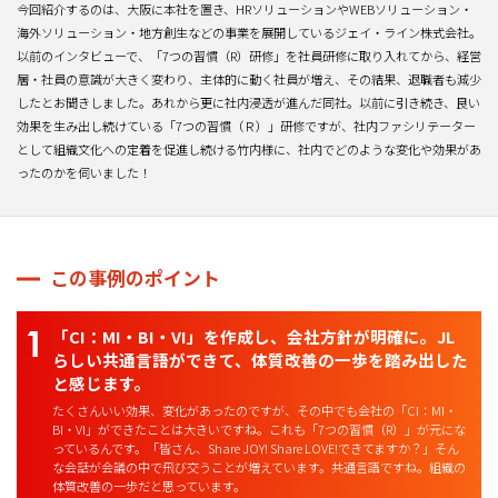
今回紹介するのは、大阪に本社を置き、HRソリューションやWEBソリューション・
海外ソリューション・地方創生などの事業を展開しているジェイ・ライン株式会社。
以前のインタビューで、「7つの習慣（R）研修」を社員研修に取り入れてから、経営
層・社員の意識が大きく変わり、主体的に動く社員が増え、その結果、退職者も減少
したとお聞きしました。あれから更に社内浸透が進んだ同社。以前に引き続き、良い
効果を生み出し続けている「7つの習慣（Ｒ）」研修ですが、社内ファシリテーター
として組織文化への定着を促進し続ける竹内様に、社内でどのような変化や効果があ
ったのかを伺いました！
この事例のポイント
「CI：MI・BI・VI」を作成し、会社方針が明確に。JL
らしい共通言語ができて、体質改善の一歩を踏み出した
と感じます。
たくさんいい効果、変化があったのですが、その中でも会社の「CI：MI・
BI・VI」ができたことは大きいですね。これも「7つの習慣（R）」が元にな
っているんです。「皆さん、Share JOY! Share LOVE!できてますか？」そん
な会話が会議の中で飛び交うことが増えています。共通言語ですね。組織の
体質改善の一歩だと思っています。