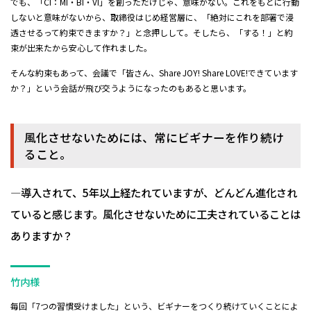
でも、「CI：MI・BI・VI」を創っただけじゃ、意味がない。これをもとに行動
しないと意味がないから、取締役はじめ経営層に、「絶対にこれを部署で浸
透させるって約束できますか？」と念押しして。そしたら、「する！」と約
束が出来たから安心して作れました。
そんな約束もあって、会議で「皆さん、Share JOY! Share LOVE!できています
か？」という会話が飛び交うようになったのもあると思います。
風化させないためには、常にビギナーを作り続け
ること。
―導入されて、5年以上経たれていますが、どんどん進化され
ていると感じます。風化させないために工夫されていることは
ありますか？
竹内様
毎回「7つの習慣受けました」という、ビギナーをつくり続けていくことによ