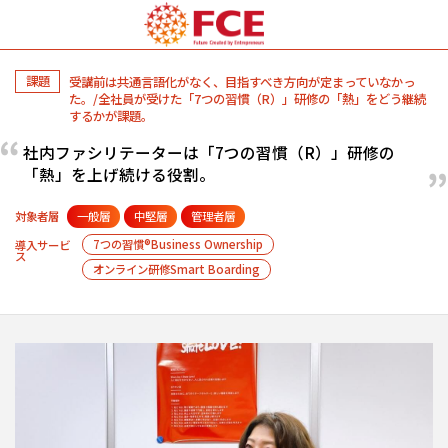
課題
受講前は共通言語化がなく、目指すべき方向が定まっていなかっ
た。/全社員が受けた「7つの習慣（R）」研修の「熱」をどう継続
するかが課題。
社内ファシリテーターは「7つの習慣（R）」研修の
「熱」を上げ続ける役割。
対象者層
一般層
中堅層
管理者層
7つの習慣®Business Ownership
導入サービ
ス
オンライン研修Smart Boarding