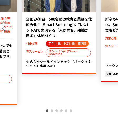
業務を仕
新卒も中途も“同じ基準”で育つ組織
「部署
 ロボパ
へ。Smart Boarding×管理職研修で
Smar
組織が
実現した育成・評価の標準化！
研修（
人財育
対象者層
若手社員、中堅社員、管理職
管理職
対象者層
オンライン研修Smart
導入サービス
Boarding
導入サー
インハウス研修(オーダーメイ
ド研修)
ークマネ
マークスライフ株式会社
株式会
業種
不動産業
業種
航