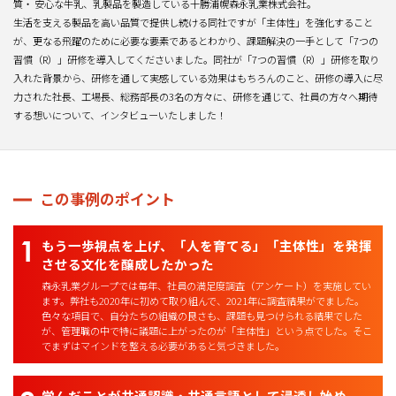
質・ 安心な牛乳、乳製品を製造している十勝浦幌森永乳業株式会社。
生活を支える製品を高い品質で提供し続ける同社ですが「主体性」を強化すること
が、更なる飛躍のために必要な要素であるとわかり、課題解決の一手として「7つの
習慣（R）」研修を導入してくださいました。同社が「7つの習慣（R）」研修を取り
入れた背景から、研修を通して実感している効果はもちろんのこと、研修の導入に尽
力された社長、工場長、総務部長の3名の方々に、研修を通じて、社員の方々へ期待
する想いについて、インタビューいたしました！
この事例のポイント
もう一歩視点を上げ、「人を育てる」「主体性」を発揮
させる文化を醸成したかった
森永乳業グループでは毎年、社員の満足度調査（アンケート）を実施してい
ます。弊社も2020年に初めて取り組んで、2021年に調査結果がでました。
色々な項目で、自分たちの組織の良さも、課題も見つけられる結果でした
が、管理職の中で特に議題に上がったのが「主体性」という点でした。そこ
でまずはマインドを整える必要があると気づきました。
学んだことが共通認識・共通言語として浸透し始め、