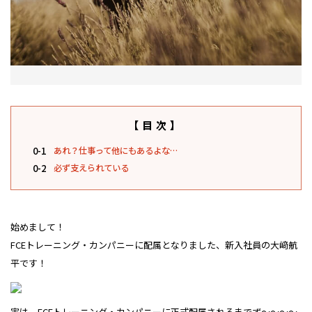
【目次】
0-1
あれ？仕事って他にもあるよな…
0-2
必ず支えられている
始めまして！
FCEトレーニング・カンパニーに
配属となりました、
新入社員の大﨑航
平です！
実は、
FCEトレーニング・カンパニーに
正式配属されるまで
ず～～～～