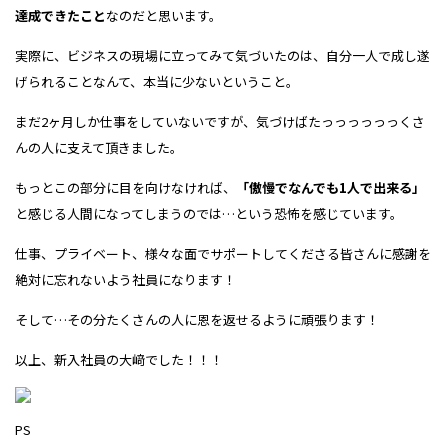
達成できたこと
なのだと思います。
実際に、ビジネスの現場に
立ってみて気づいたのは、
自分一人で成し遂
げられることなんて、
本当に少ないということ。
まだ2ヶ月しか仕事をしていないですが、
気づけばたっっっっっっくさ
んの人に
支えて頂きました。
もっとこの部分に目を向けなければ、
「傲慢でなんでも1人で出来る」
と
感じる人間になってしまうのでは…
という恐怖を感じています。
仕事、プライベート、
様々な面でサポートしてくださる皆さんに
感謝を
絶対に忘れないよう社員になります！
そして…その分たくさんの人に
恩を返せるように頑張ります！
以上、新入社員の大﨑でした！！！
PS