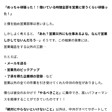
「めっちゃ頑張った！！働いている時間全部を営業に使うくらい頑張っ
た！」
と僕を始め営業部隊は思いました。
しかしよく考えると、
「あれ？営業以外にも仕事あるよな。なんで営業
しかしてないんだろう…」
そうです、この結果の背景には、
営業電話をする以外の工数…
たとえば、
・メールを送る
・営業先のピックアップ
・了承を得た企業様の登録
…など
営業以外の全ての作業を
引き受けてくれた中井の存在がありました。
僕らは彼女のおかげで
「やるべきこと」
に集中でき、
高いパフォーマン
スを発揮することが
できていたのです！！
「絶対にやらないといけないこと」
以外は、
中井がすべてサポートして