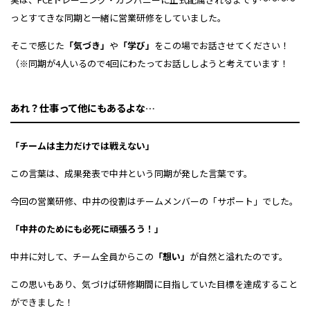
っとすてきな同期と一緒に
営業研修をしていました。
そこで感じた
「気づき」
や
「学び」
を
この場でお話させてください！
（※同期が4人いるので
4回にわたってお話ししようと
考えています！
あれ？仕事って他にもあるよな…
「チームは主力だけでは戦えない」
この言葉は、成果発表で
中井という同期が発した言葉です。
今回の営業研修、
中井の役割はチームメンバーの
「サポート」でした。
「中井のためにも必死に頑張ろう！」
中井に対して、チーム全員から
この
「想い」
が自然と溢れたのです。
この思いもあり、
気づけば研修期間に目指していた
目標を達成すること
ができました！