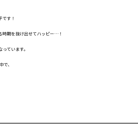
平です！
る時期を抜け出せてハッピー…！
なっています。
中で、