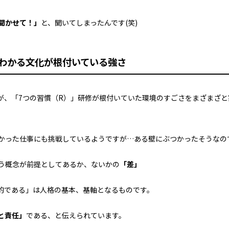
聞かせて！」
と、聞いてしまったんです(笑)
わかる文化が根付いている強さ
が、
「7つの習慣（R）」研修が
根付いていた環境のすごさを
まざまざと
かった仕事にも挑戦している
ようですが…ある壁に
ぶつかったそうなの
う概念が
前提としてあるか、ないかの
「差」
的である」は
人格の基本、基軸となるものです。
と責任」
である、
と伝えられています。