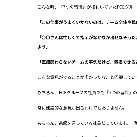
こんな時、『7つの習慣』が
根付いていたFCEグル
「この仕事がうまくいかないのは、チーム全体や私
「〇〇さんは忙しくて指示がなかなか出せなそうだ
よう」
「直接関わらないチームの事例だけど、置換できる
こんな意見がでることが
多かったな、と回顧してい
もちろん、
FCEグループの社員でも
『7つの習慣』
常に建設的な意見が
出るわけでもありません。
もちろん、愚痴を言っている
社員だっています。
（