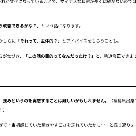
それが文化になっていることで、
マイナスな状態が長くは
続かないので
ら改善できるかな？」
という話になります。
かしらに
「それって、主体的？」
と
アドバイスをもらうことも。
らが気づき、
「この話の目的ってなんだったけ？」
と、軌道修正できま
、強みというのを実感することは難しいかもしれません。
（福島県出身
！）
ぎて…
当初感じていた驚きやすごさを
忘れていたかも…！と振り返りま