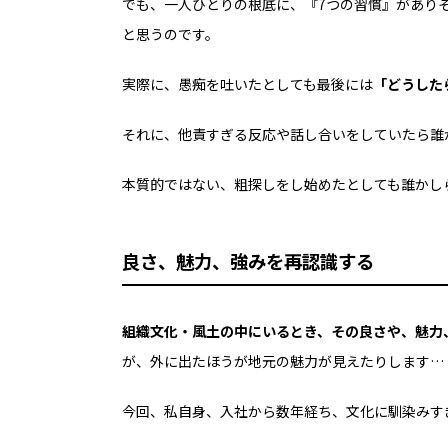
でも、一人ひとりの根底に、
『7つの習慣』があり
と思うのです。
実際に、愚痴を吐いたとしても
最後には
「どうした
それに、他責すぎる反応や
話し合いをしていたら
誰
本質的ではない、
粗探しをし始めたとしても
誰かし
良さ、魅力、強みを再認識する
組織文化・風土の中にいるとき、その良さや、魅力
が、外に出たほうが
地元の魅力が見えたりします…
今回、私自身、入社から数年経ち、
文化に馴染みす