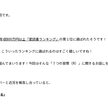
沼です。
年収800万円以上「愛読書ランキング」
の
第１位に選ばれたそうです！
、
こういったランキングに選ばれるのは
すごく嬉しいですね！
組んでまいります！
今回はそんな
「７つの習慣（R）」に関する
お話し
バーと
近況を報告し合っていると、
じる」