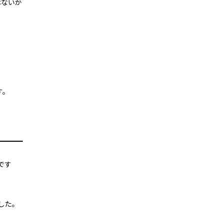
はないか
す。
です
した。