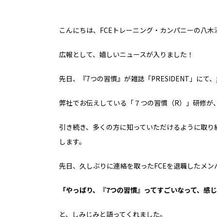
こんにちは、
FCEトレーニング・カンパニーの
八木
広報として、
嬉しいニュースが入りました！
先日、『7つの習慣』が
雑誌「PRESIDENT」にて、
弊社でお伝えしている
「７つの習慣（R）」研修が
引き続き、多くの方に
知っていただけるように
取り
します。
先日、
久しぶりに連絡を取った
FCEを退職したメン
「やっぱり、『7つの習慣』ってすごいなって、感
と、しみじみと
語ってくれました。