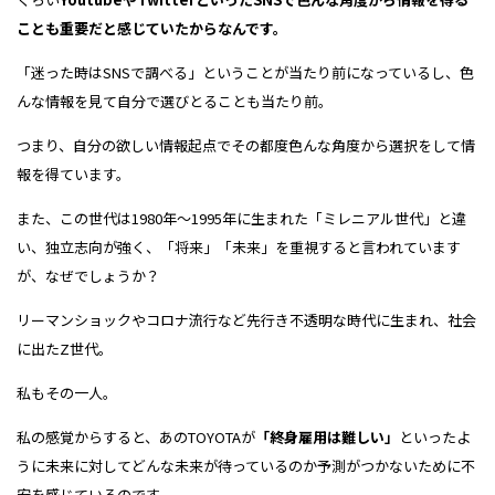
ことも重要だと感じていたからなんです。
「迷った時はSNSで調べる」ということが
当たり前になっているし、色
んな情報を見て
自分で選びとることも当たり前。
つまり、自分の欲しい情報起点で
その都度色んな角度から選択をして
情
報を得ています。
また、この世代は
1980年～1995年に生まれた
「ミレニアル世代」と違
い、独立志向が強く、
「将来」「未来」を重視すると
言われています
が、なぜでしょうか？
リーマンショックや
コロナ流行など先行き不透明な時代に
生まれ、社会
に出たZ世代。
私もその一人。
私の感覚からすると、あのTOYOTAが
「終身雇用は難しい」
といったよ
うに
未来に対してどんな未来が待っているのか
予測がつかないために不
安を感じているのです。