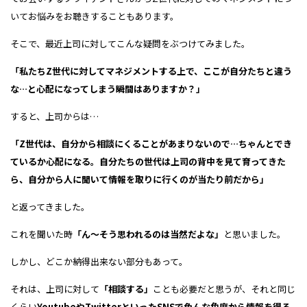
いて
お悩みをお聴きすることもあります。
そこで、最近上司に対して
こんな疑問をぶつけてみました。
「私たちZ世代に対してマネジメントする上で、ここが自分たちと違う
な…と心配になってしまう瞬間はありますか？」
すると、上司からは…
「Z世代は、自分から相談にくることがあまりないので…ちゃんとでき
ているか心配になる。自分たちの世代は上司の背中を見て育ってきた
ら、自分から人に聞いて情報を取りに行くのが当たり前だから」
と返ってきました。
これを聞いた時
「ん～そう思われるのは当然だよな」
と思いました。
しかし、どこか
納得出来ない部分もあって。
それは、
上司に対して
「相談する」
ことも
必要だと思うが、それと同じ
くらい
YoutubeやTwitterといったSNSで色んな角度から情報を得る