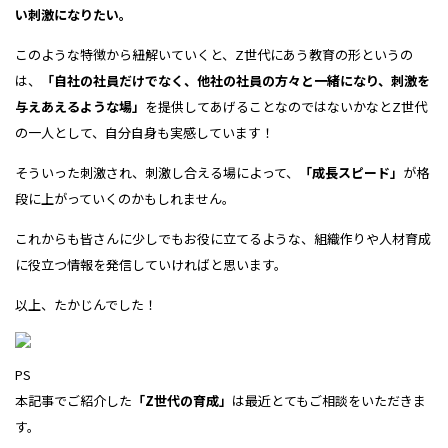
い刺激になりたい。
このような特徴から紐解いていくと、
Z世代にあう教育の形というの
は、
「自社の社員だけでなく、他社の社員の方々と一緒になり、刺激を
与えあえるような場」
を
提供してあげることなのではないかなと
Z世代
の一人として、
自分自身も実感しています！
そういった
刺激され、刺激し合える場によって、
「成長スピード」
が格
段に
上がっていくのかもしれません。
これからも皆さんに少しでも
お役に立てるような、組織作りや人材育成
に
役立つ情報を発信していければと思います。
以上、たかじんでした！
PS
本記事でご紹介した
「Z世代の育成」
は
最近とてもご相談をいただきま
す。