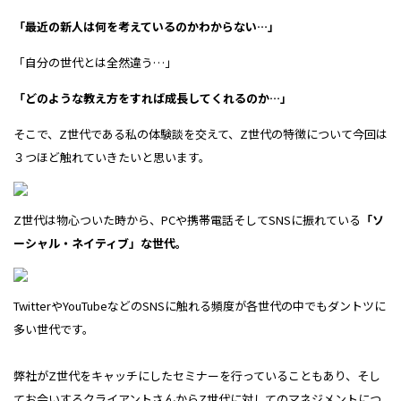
「最近の新人は何を考えているのかわからない…」
「自分の世代とは全然違う…」
「どのような教え方をすれば成長してくれるのか…」
そこで、Z世代である私の体験談を交えて、
Z世代の特徴について
今回は
３つほど触れていきたいと思います。
Z世代は物心ついた時から、
PCや携帯電話そしてSNSに振れている
「ソ
ーシャル・ネイティブ」な世代。
TwitterやYouTubeなどの
SNSに触れる頻度が
各世代の中でもダントツに
多い世代です。
弊社がZ世代をキャッチにしたセミナーを
行っていることもあり、
そし
てお会いするクライアントさんから
Z世代に対してのマネジメントにつ