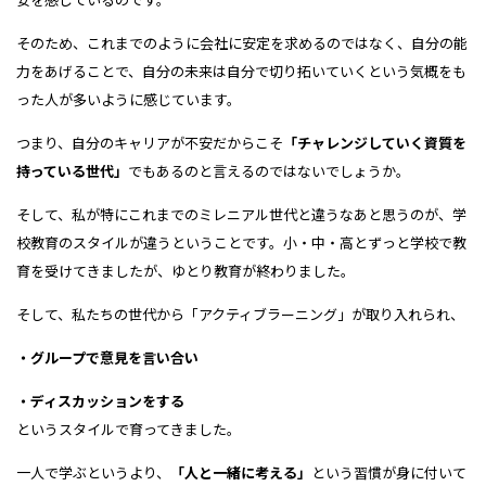
そのため、これまでのように
会社に安定を求めるのではなく、
自分の能
力をあげることで、自分の未来は
自分で切り拓いていくという気概をも
った人が
多いように感じています。
つまり、
自分のキャリアが不安だからこそ
「チャレンジしていく資質を
持っている世代」
でもあるのと言えるのではないでしょうか。
そして、私が特にこれまでの
ミレニアル世代と違うなあと思うのが、
学
校教育のスタイルが違うということです。
小・中・高とずっと学校で
教
育を受けてきましたが、
ゆとり教育が終わりました。
そして、私たちの世代から
「アクティブラーニング」が取り入れられ、
・
グループで意見を言い合い
・ディスカッションをする
というスタイルで育ってきました。
一人で学ぶというより、
「人と一緒に考える」
という習慣が
身に付いて